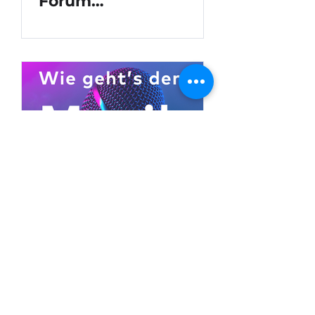
Forum
Musikwirtschaft
fordern von der neuen
Bundesregierung
wirkungsvolle
Rahmenbedingungen
und Maßnahmen zur
Stärkung der
Musikwirtschaft
25. Nov. 2024
Gemeinsam 18
Prozent: Ökosystem
Musikwirtschaft