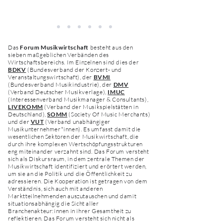
Das
Forum Musikwirtschaft
besteht aus den
sieben maßgeblichen Verbänden des
Wirtschaftsbereichs. Im Einzelnen sind dies der
BDKV
(Bundesverband der Konzert- und
Veranstaltungswirtschaft), der
BVMI
(Bundesverband Musikindustrie),
der
DMV
(Verband Deutscher Musikverlage),
IMUC
(Interessenverband Musikmanager & Consultants),
LIVEKOMM
(Verband der Musikspielstätten in
Deutschland),
SOMM
(Society Of Music Merchants)
und der
VUT
(Verband unabhängiger
Musikunternehmer*innen). Es umfasst damit die
wesentlichen Sektoren der Musikwirtschaft, die
durch ihre komplexen Wertschöpfungsstrukturen
eng miteinander verzahnt sind. Das Forum versteht
sich als Diskursraum, in dem zentrale Themen der
Musikwirtschaft identifiziert und erörtert werden,
um sie an die Politik und die Öffentlichkeit zu
adressieren. Die Kooperation ist getragen von dem
Verständnis, sich auch mit anderen
Marktteilnehmenden auszutauschen und damit
situationsabhängig die Sicht aller
Branchenakteur:innen in ihrer Gesamtheit zu
reflektieren. Das Forum versteht sich nicht als